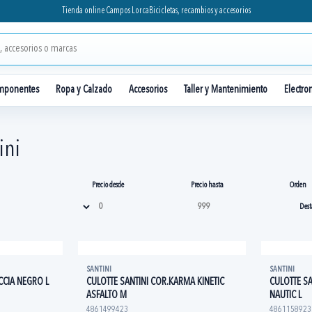
Tienda online Campos Lorca
Bicicletas, recambios y accesorios
mponentes
Ropa y Calzado
Accesorios
Taller y Mantenimiento
Electro
ini
Precio desde
Precio hasta
Orden
SANTINI
SANTINI
CCIA NEGRO L
CULOTTE SANTINI COR.KARMA KINETIC
CULOTTE SA
ASFALTO M
NAUTIC L
4861499423
4861158923