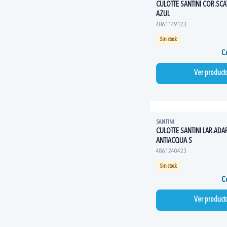
CULOTTE SANTINI COR.SCA
AZUL
4861149123
Sin stock
Co
Ver product
SANTINI
CULOTTE SANTINI LAR.ADAP
ANTIACQUA S
4861240423
Sin stock
Co
Ver product