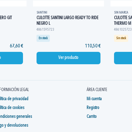
SANTINI
SIN MARCA
ERO GIT
CULOTTE SANTINI LARGO READY TO RIDE
CULOTTE SA
NEGRO L
THERMO M
4861595723
4861025723
En stock
Sin stock
67,60 €
110,50 €
o
Ver producto
FORMACIÓN LEGAL
ÁREA CLIENTE
lítica de privacidad
Mi cuenta
lítica de cookies
Registro
ndiciones generales
Carrito
go y devoluciones