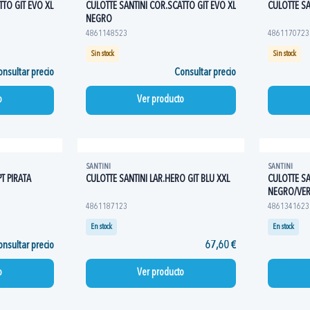
TTO GIT EVO XL
CULOTTE SANTINI COR.SCATTO GIT EVO XL
CULOTTE SA
NEGRO
4861148523
4861170723
Sin stock
Sin stock
nsultar precio
Consultar precio
o
Ver producto
SANTINI
SANTINI
T PIRATA
CULOTTE SANTINI LAR.HERO GIT BLU XXL
CULOTTE SA
NEGRO/VER
4861187123
4861341623
En stock
En stock
nsultar precio
67,60 €
o
Ver producto