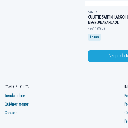
SANTINI
CULOTTE SANTINI LARGO H
NEGRO/NARANJA XL
4861188823
En stock
Ver product
CAMPOS LORCA
IN
Tienda online
Po
Quiénes somos
Po
Contacto
Co
Pa