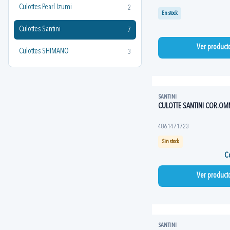
Culottes Pearl Izumi
2
En stock
Culottes Santini
7
Ver product
Culottes SHIMANO
3
SANTINI
CULOTTE SANTINI COR.OM
4861471723
Sin stock
Co
Ver product
SANTINI