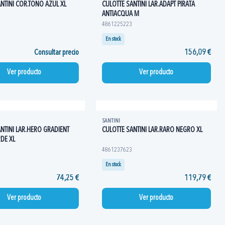
NTINI COR.TONO AZUL XL
CULOTTE SANTINI LAR.ADAPT PIRATA
ANTIACQUA M
4861225223
En stock
Consultar precio
156,09 €
Ver producto
Ver producto
SANTINI
NTINI LAR.HERO GRADIENT
CULOTTE SANTINI LAR.RARO NEGRO XL
DE XL
4861237623
En stock
74,25 €
119,79 €
Ver producto
Ver producto