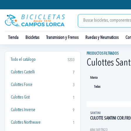
Tienda
Bicicletas
Transmision y Frenos
Ruedas y Neumaticos
Co
PRODUCTOS FILTRADOS
Todo el catálogo
5203
Culottes Sant
Culottes Castelli
7
Marca
Culottes Force
3
Culottes Gist
1
Culottes Inverse
9
SANTINI
CULOTTE SANTINI COR.FRE
Culottes Northwave
1
4861497823