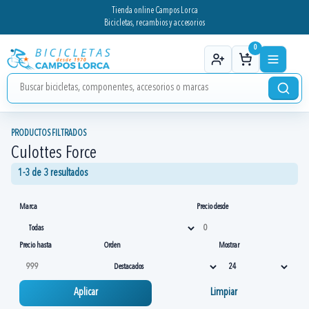
Tienda online Campos Lorca
Bicicletas, recambios y accesorios
0
PRODUCTOS FILTRADOS
Culottes Force
1-3 de 3 resultados
Marca
Precio desde
Precio hasta
Orden
Mostrar
Aplicar
Limpiar