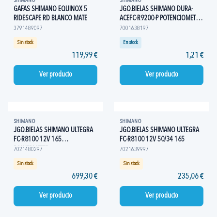
SHIMANO
SHIMANO
GAFAS SHIMANO EQUINOX 5
JGO.BIELAS SHIMANO DURA-
RIDESCAPE RD BLANCO MATE
ACEFC-R9200-P POTENCIOMETRO
165
3791489097
7001638197
Sin stock
En stock
119,99 €
1,21 €
Ver producto
Ver producto
SHIMANO
SHIMANO
JGO.BIELAS SHIMANO ULTEGRA
JGO.BIELAS SHIMANO ULTEGRA
FC-R8100 12V 165
FC-R8100 12V 50/34 165
POWERMETER
7021480297
7021639997
Sin stock
Sin stock
699,30 €
235,06 €
Ver producto
Ver producto