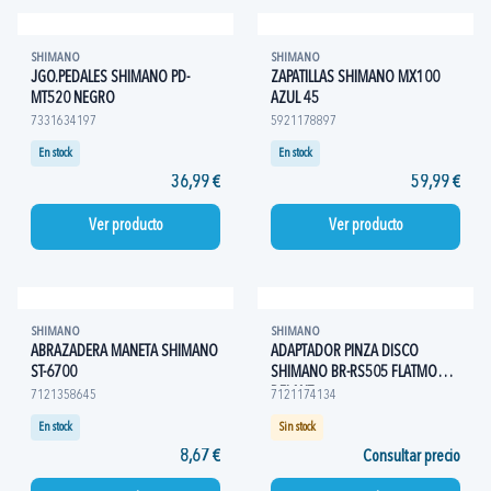
SHIMANO
SHIMANO
JGO.PEDALES SHIMANO PD-
ZAPATILLAS SHIMANO MX100
MT520 NEGRO
AZUL 45
7331634197
5921178897
En stock
En stock
36,99 €
59,99 €
Ver producto
Ver producto
SHIMANO
SHIMANO
ABRAZADERA MANETA SHIMANO
ADAPTADOR PINZA DISCO
ST-6700
SHIMANO BR-RS505 FLATMOUNT
DELANT
7121358645
7121174134
En stock
Sin stock
8,67 €
Consultar precio