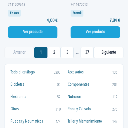
7411209613
7411470013
En stock
En stock
4,00 €
7,84 €
Ver producto
Ver producto
Anterior
1
2
3
...
37
Siguiente
Todo el catálogo
Accesorios
5200
136
Bicicletas
Componentes
80
285
Electronica
Nutricion
52
112
Otros
Ropa y Calzado
318
295
Ruedas y Neumaticos
Taller y Mantenimiento
474
142