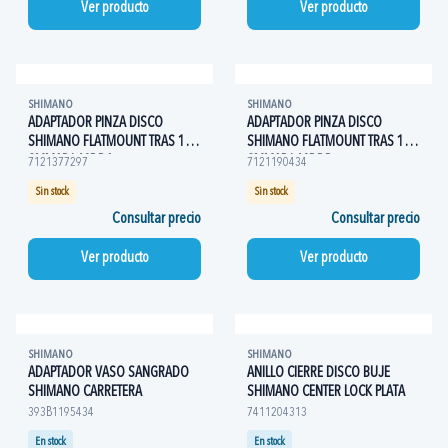
Ver producto
Ver producto
SHIMANO
SHIMANO
ADAPTADOR PINZA DISCO
ADAPTADOR PINZA DISCO
SHIMANO FLATMOUNT TRAS 160
SHIMANO FLATMOUNT TRAS 160
SMMAR160DDA
SMMAR160DDB
7121377297
7121190434
Sin stock
Sin stock
Consultar precio
Consultar precio
Ver producto
Ver producto
SHIMANO
SHIMANO
ADAPTADOR VASO SANGRADO
ANILLO CIERRE DISCO BUJE
SHIMANO CARRETERA
SHIMANO CENTER LOCK PLATA
393B1195434
7411204313
En stock
En stock