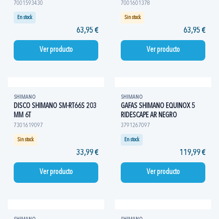
7001593430
7001601378
En stock
Sin stock
63,95 €
63,95 €
Ver producto
Ver producto
SHIMANO
SHIMANO
DISCO SHIMANO SM-RT66S 203
GAFAS SHIMANO EQUINOX 5
MM 6T
RIDESCAPE AR NEGRO
7301619097
3791267097
Sin stock
En stock
33,99 €
119,99 €
Ver producto
Ver producto