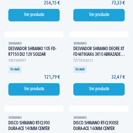
256,15 €
73,33 €
Ver producto
Ver producto
SHIMANO
SHIMANO
DESVIADOR SHIMANO 105 FD-
DESVIADOR SHIMANO DEORE XT
R7150 DI2 12V SOLDAR
FD-M780AX6 3X10 ABRAZADERA
BAJA
7041549097
72714762013
En stock
En stock
121,79 €
32,47 €
Ver producto
Ver producto
SHIMANO
SHIMANO
DISCO SHIMANO RT-CL900
DISCO SHIMANO RT-CL900SE
DURA-ACE 140MM CENTER
DURA-ACE 160MM CENTER