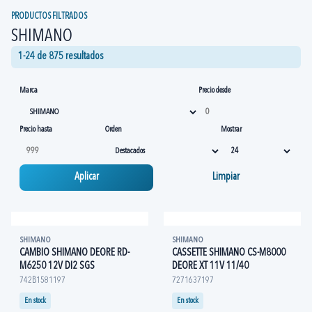
PRODUCTOS FILTRADOS
SHIMANO
1-24 de 875 resultados
Marca
Precio desde
Precio hasta
Orden
Mostrar
Aplicar
Limpiar
SHIMANO
SHIMANO
CAMBIO SHIMANO DEORE RD-
CASSETTE SHIMANO CS-M8000
M6250 12V DI2 SGS
DEORE XT 11V 11/40
742B1581197
7271637197
En stock
En stock