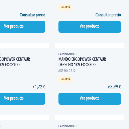
Sin stock
Consultar precio
Consultar precio
Ver producto
Ver producto
O
CAMPAGNOLO
GOPOWER CENTAUR
MANDO ERGOPOWER CENTAUR
0V EC-CE100
DERECHO 10V EC-CE300
6551042512
Sin stock
71,72 €
63,99 €
Ver producto
Ver producto
O
CAMPAGNOLO