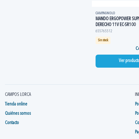
CAMPAGNOLO
MANDO ERGOPOWER SUP
DERECHO 11V EC-SR100
655765512
Sin stock
Co
Ver product
CAMPOS LORCA
IN
Tienda online
Po
Quiénes somos
Po
Contacto
Co
Pa