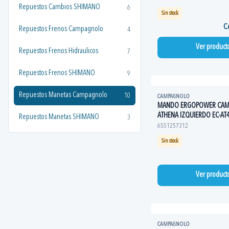
Repuestos Cambios SHIMANO
6
Sin stock
Co
Repuestos Frenos Campagnolo
4
Ver product
Repuestos Frenos Hidraulicos
7
Repuestos Frenos SHIMANO
9
Repuestos Manetas Campagnolo
10
CAMPAGNOLO
MANDO ERGOPOWER CA
ATHENA IZQUIERDO EC-AT
Repuestos Manetas SHIMANO
3
6551257312
Sin stock
Ver product
CAMPAGNOLO