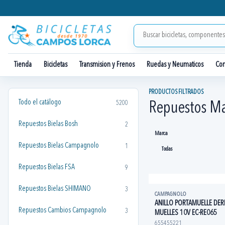
Tienda
Bicicletas
Transmision y Frenos
Ruedas y Neumaticos
Co
PRODUCTOS FILTRADOS
Todo el catálogo
5200
Repuestos M
Repuestos Bielas Bosh
2
Marca
Repuestos Bielas Campagnolo
1
Repuestos Bielas FSA
9
Repuestos Bielas SHIMANO
3
CAMPAGNOLO
ANILLO PORTAMUELLE DE
Repuestos Cambios Campagnolo
3
MUELLES 10V EC-RE065
655455221