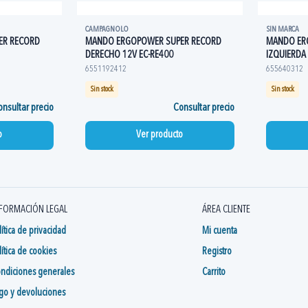
CAMPAGNOLO
SIN MARCA
ER RECORD
MANDO ERGOPOWER SUPER RECORD
MANDO ER
DERECHO 12V EC-RE400
IZQUIERDA
6551192412
655640312
Sin stock
Sin stock
nsultar precio
Consultar precio
o
Ver producto
FORMACIÓN LEGAL
ÁREA CLIENTE
lítica de privacidad
Mi cuenta
lítica de cookies
Registro
ndiciones generales
Carrito
go y devoluciones