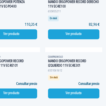
GOPOWER POTENZA
MANDO ERGOPOWER RECORD DERECHO
1V EC-PO400
11V EC-RE100
655855211
En stock
110,35 €
82,96 €
Ver producto
Ver producto
O
CAMPAGNOLO
GOPOWER RECORD
MANDO ERGOPOWER RECORD
 11V EC-RE101
IZQUIERDO 11V EC-RE301
6551061612
Sin stock
Consultar precio
Consultar precio
Ver producto
Ver producto