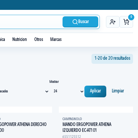
0
Buscar
nica
Nutricion
Otros
Marcas
1-20 de 20 resultados
Mostrar
Aplicar
Limpiar
O
CAMPAGNOLO
GOPOWER ATHENA DERECHO
MANDO ERGOPOWER ATHENA
00
IZQUIERDO EC-AT101
6551125512