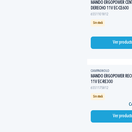
MANDO ERGOPOWER CEN
DERECHO 11V EC-CE600
6551101812
Sin stock
Ver product
CAMPAGNOLO
MANDO ERGOPOWER REC
11V EC-RE300
6551175812
Sin stock
Co
Ver product