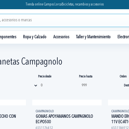
Tienda online Campos Lorca
Bicicletas, recambios y accesorios
mponentes
Ropa y Calzado
Accesorios
Taller y Mantenimiento
Electro
anetas Campagnolo
Precio desde
Precio hasta
Orden
CAMPAGNOLO
CAMPAGNOL
RECHO CON
GOMAS APOYAMANOS CAMPAGNOLO
MANDO ER
EC-PO500
11V EC-AT1
6551176412
6551186912