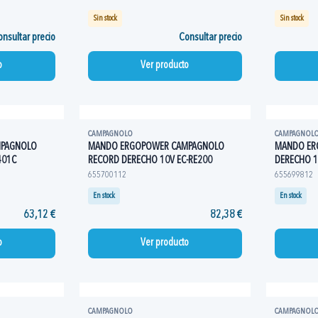
Sin stock
Sin stock
nsultar precio
Consultar precio
o
Ver producto
CAMPAGNOLO
CAMPAGNOL
MPAGNOLO
MANDO ERGOPOWER CAMPAGNOLO
MANDO ER
401C
RECORD DERECHO 10V EC-RE200
DERECHO 1
655700112
655699812
En stock
En stock
63,12 €
82,38 €
o
Ver producto
CAMPAGNOLO
CAMPAGNOL