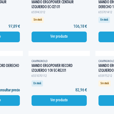
TAUR
MANDO ERGOPOWER CENTAUR
MANDO ER
IZQUIERDO EC-CE101
DERECHO 1
655943312
655701412
Sin stock
En stock
97,89 €
106,18 €
o
Ver producto
CAMPAGNOLO
CAMPAGNOL
ORD DERECHO
MANDO ERGOPOWER RECORD
MANDO ER
IZQUIERDO 10V EC-RE201
IZQUIERDO
6551070112
655975212
En stock
Sin stock
nsultar precio
82,96 €
o
Ver producto