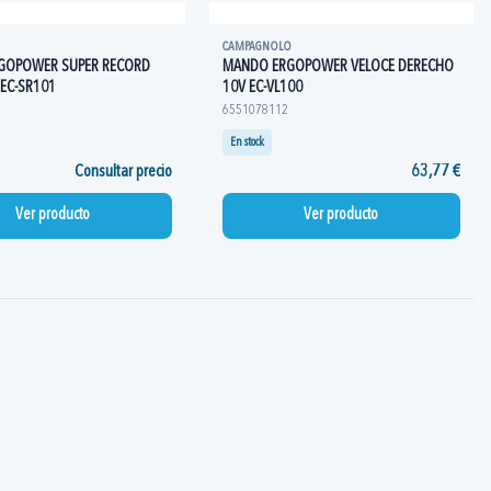
CAMPAGNOLO
GOPOWER SUPER RECORD
MANDO ERGOPOWER VELOCE DERECHO
 EC-SR101
10V EC-VL100
6551078112
En stock
Consultar precio
63,77 €
Ver producto
Ver producto