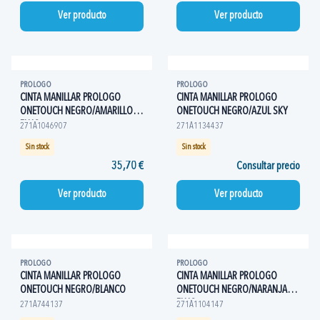
Ver producto
Ver producto
PROLOGO
PROLOGO
CINTA MANILLAR PROLOGO
CINTA MANILLAR PROLOGO
ONETOUCH NEGRO/AMARILLO
ONETOUCH NEGRO/AZUL SKY
FLUO
271A1046907
271A1134437
Sin stock
Sin stock
35,70 €
Consultar precio
Ver producto
Ver producto
PROLOGO
PROLOGO
CINTA MANILLAR PROLOGO
CINTA MANILLAR PROLOGO
ONETOUCH NEGRO/BLANCO
ONETOUCH NEGRO/NARANJA
FLUO
271A744137
271A1104147