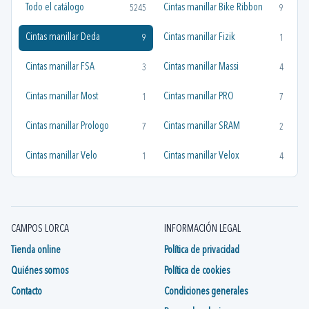
Todo el catálogo
Cintas manillar Bike Ribbon
5245
9
Cintas manillar Deda
Cintas manillar Fizik
9
1
Cintas manillar FSA
Cintas manillar Massi
3
4
Cintas manillar Most
Cintas manillar PRO
1
7
Cintas manillar Prologo
Cintas manillar SRAM
7
2
Cintas manillar Velo
Cintas manillar Velox
1
4
CAMPOS LORCA
INFORMACIÓN LEGAL
Tienda online
Política de privacidad
Quiénes somos
Política de cookies
Contacto
Condiciones generales