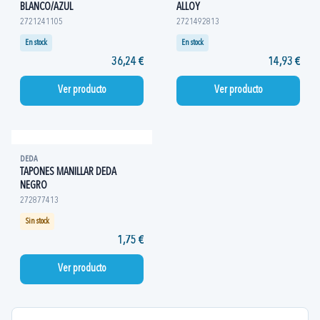
BLANCO/AZUL
ALLOY
2721241105
2721492813
En stock
En stock
36,24 €
14,93 €
Ver producto
Ver producto
DEDA
TAPONES MANILLAR DEDA
NEGRO
272877413
Sin stock
1,75 €
Ver producto