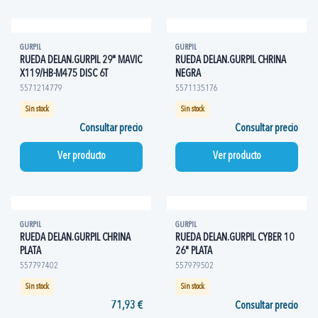
GURPIL
GURPIL
RUEDA DELAN.GURPIL 29" MAVIC
RUEDA DELAN.GURPIL CHRINA
X119/HB-M475 DISC 6T
NEGRA
5571214779
5571135176
Sin stock
Sin stock
Consultar precio
Consultar precio
Ver producto
Ver producto
GURPIL
GURPIL
RUEDA DELAN.GURPIL CHRINA
RUEDA DELAN.GURPIL CYBER 10
PLATA
26" PLATA
557797402
557979502
Sin stock
Sin stock
71,93 €
Consultar precio