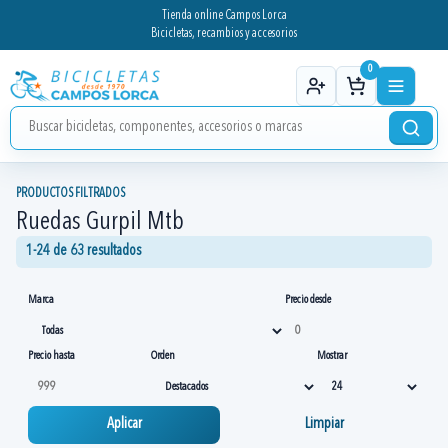
Tienda online Campos Lorca
Bicicletas, recambios y accesorios
0
PRODUCTOS FILTRADOS
Ruedas Gurpil Mtb
1-24 de 63 resultados
Marca
Precio desde
Precio hasta
Orden
Mostrar
Aplicar
Limpiar