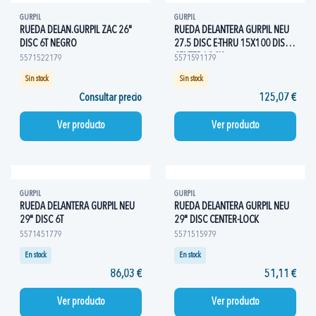
GURPIL
GURPIL
RUEDA DELAN.GURPIL ZAC 26"
RUEDA DELANTERA GURPIL NEU
DISC 6T NEGRO
27.5 DISC E-THRU 15X100 DISC
CENTER-LOCK
5571522179
5571591179
Sin stock
Sin stock
Consultar precio
125,07 €
Ver producto
Ver producto
GURPIL
GURPIL
RUEDA DELANTERA GURPIL NEU
RUEDA DELANTERA GURPIL NEU
29" DISC 6T
29" DISC CENTER-LOCK
5571451779
5571515979
En stock
En stock
86,03 €
51,11 €
Ver producto
Ver producto