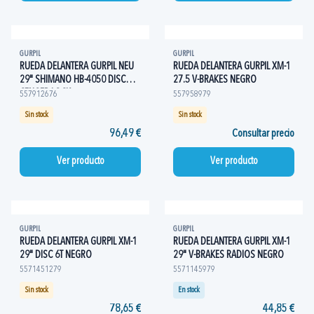
GURPIL
GURPIL
RUEDA DELANTERA GURPIL NEU
RUEDA DELANTERA GURPIL XM-1
29" SHIMANO HB-4050 DISC
27.5 V-BRAKES NEGRO
CENGER-LOCK
557912676
557958979
Sin stock
Sin stock
96,49 €
Consultar precio
Ver producto
Ver producto
GURPIL
GURPIL
RUEDA DELANTERA GURPIL XM-1
RUEDA DELANTERA GURPIL XM-1
29" DISC 6T NEGRO
29" V-BRAKES RADIOS NEGRO
5571451279
5571145979
Sin stock
En stock
78,65 €
44,85 €