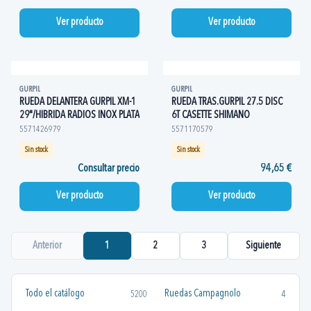
Ver producto
Ver producto
GURPIL
GURPIL
RUEDA DELANTERA GURPIL XM-1
RUEDA TRAS.GURPIL 27.5 DISC
29"/HIBRIDA RADIOS INOX PLATA
6T CASETTE SHIMANO
5571426979
5571170579
Sin stock
Sin stock
Consultar precio
94,65 €
Ver producto
Ver producto
Anterior
1
2
3
Siguiente
Todo el catálogo
Ruedas Campagnolo
5200
4