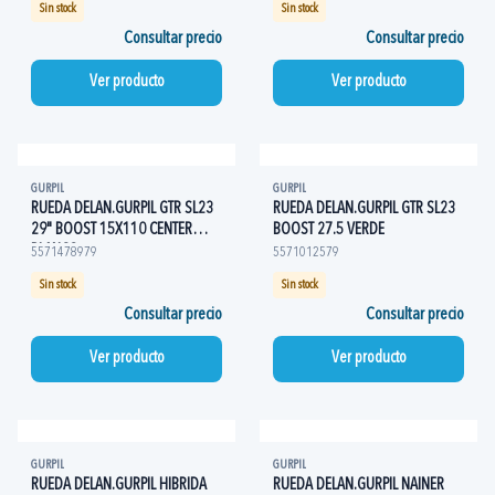
Sin stock
Sin stock
Consultar precio
Consultar precio
Ver producto
Ver producto
GURPIL
GURPIL
RUEDA DELAN.GURPIL GTR SL23
RUEDA DELAN.GURPIL GTR SL23
29" BOOST 15X110 CENTER
BOOST 27.5 VERDE
BLANCO
5571478979
5571012579
Sin stock
Sin stock
Consultar precio
Consultar precio
Ver producto
Ver producto
GURPIL
GURPIL
RUEDA DELAN.GURPIL HIBRIDA
RUEDA DELAN.GURPIL NAINER