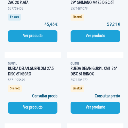
ZAC 20 PLATA
29" SHIMANO M475 DISC 6T
557768402
5571484079
En stock
Sin stock
45,46 €
59,21 €
Ver producto
Ver producto
GURPIL
GURPIL
RUEDA DELAN.GURPIL XM 27.5
RUEDA DELAN.GURPIL XM1 26"
DISC 6T NEGRO
DISC 6T R/INOX
5571195679
5571506279
Sin stock
Sin stock
Consultar precio
Consultar precio
Ver producto
Ver producto