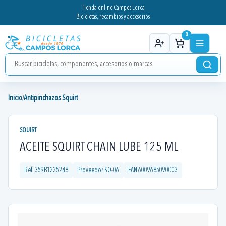
Tienda online Campos Lorca
Bicicletas, recambios y accesorios
0
Inicio
Antipinchazos Squirt
/
SQUIRT
ACEITE SQUIRT CHAIN LUBE 125 ML
Ref.
359B1225248
Proveedor
SQ-06
EAN
6009685090003