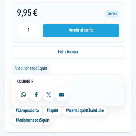
9,95 €
En stock
Anadir al carrito
Ficha tecnica
Antipinchazos Squirt
COMPARTIR
WhatsApp
Facebook
X
Email
#
CamposLorca
#
Squirt
#
AceiteSquirtChainLube
#
AntipinchazosSquirt