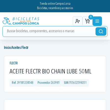
Tienda online Campos Lorca
Bicicletas, recambios y accesorios
0
Inicio
Aceites Flectr
/
FLECTR
ACEITE FLECTR BIO CHAIN LUBE 50ML
Ref.
391B1338548
Proveedor
263981
EAN
705632598351