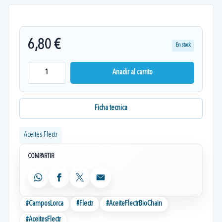
6,80 €
En stock
Anadir al carrito
Ficha tecnica
Aceites Flectr
COMPARTIR
WhatsApp
Facebook
X
Email
#
CamposLorca
#
Flectr
#
AceiteFlectrBioChain
#
AceitesFlectr