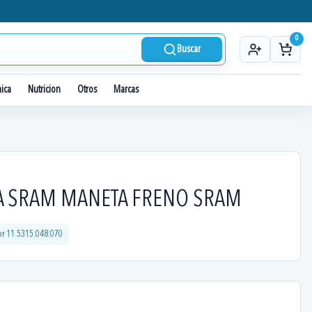
0
Buscar
nica
Nutricion
Otros
Marcas
A SRAM MANETA FRENO SRAM
or
11.5315.048.070