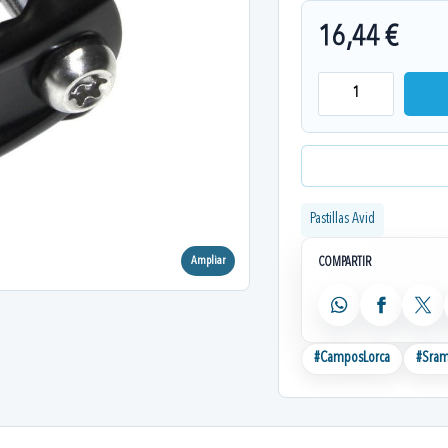
16,44 €
Pastillas Avid
Ampliar
COMPARTIR
WhatsApp
Facebook
X
#
CamposLorca
#
Sra