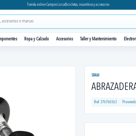
Tienda online Campos Lorca
Bicicletas, recambios y accesorios
mponentes
Ropa y Calzado
Accesorios
Taller y Mantenimiento
Electro
SRAM
ABRAZADER
Ref.
376766563
Proveed