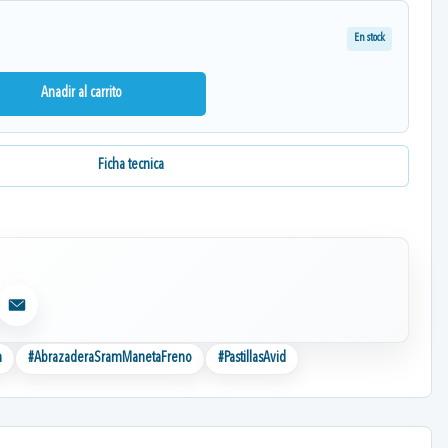
En stock
Anadir al carrito
Ficha tecnica
Email
m
#
AbrazaderaSramManetaFreno
#
PastillasAvid