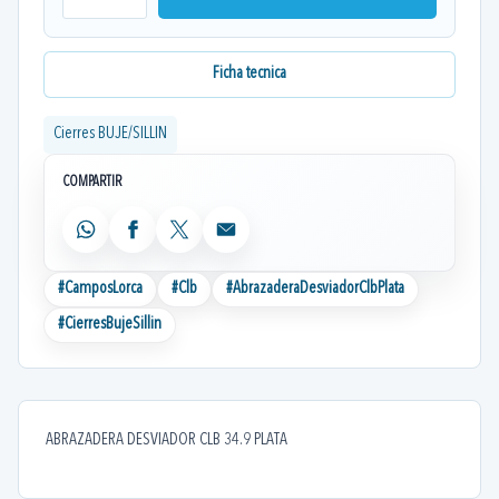
Ficha tecnica
Cierres BUJE/SILLIN
COMPARTIR
WhatsApp
Facebook
X
Email
#
CamposLorca
#
Clb
#
AbrazaderaDesviadorClbPlata
#
CierresBujeSillin
ABRAZADERA DESVIADOR CLB 34.9 PLATA