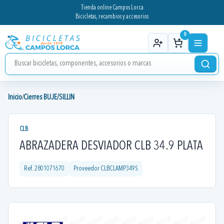
Tienda online Campos Lorca
Bicicletas, recambios y accesorios
0
Inicio
Cierres BUJE/SILLIN
/
CLB
ABRAZADERA DESVIADOR CLB 34.9 PLATA
Ref.
2801071670
Proveedor
CLBCLAMP349S