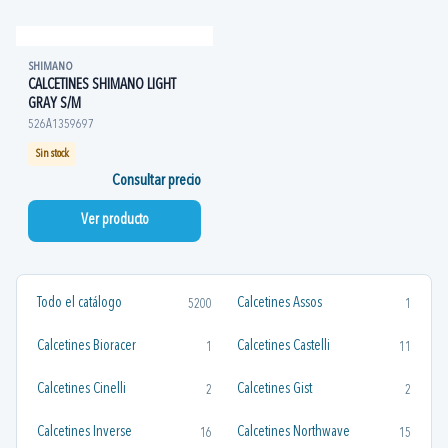
SHIMANO
CALCETINES SHIMANO LIGHT
GRAY S/M
526A1359697
Sin stock
Consultar precio
Ver producto
Todo el catálogo
Calcetines Assos
5200
1
Calcetines Bioracer
Calcetines Castelli
1
11
Calcetines Cinelli
Calcetines Gist
2
2
Calcetines Inverse
Calcetines Northwave
16
15