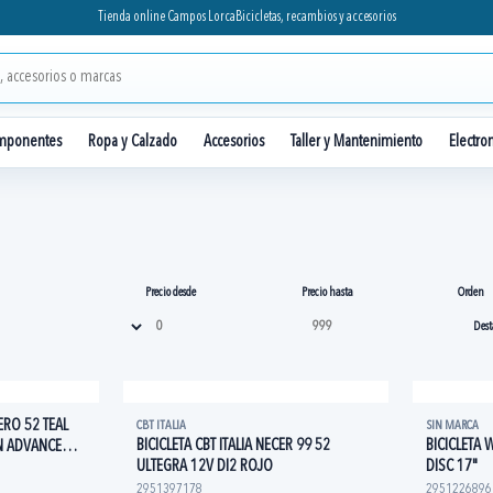
Tienda online Campos Lorca
Bicicletas, recambios y accesorios
mponentes
Ropa y Calzado
Accesorios
Taller y Mantenimiento
Electro
Precio desde
Precio hasta
Orden
TERO 52 TEAL
CBT ITALIA
SIN MARCA
BICICLETA CBT ITALIA NECER 99 52
BICICLETA 
N ADVANCED
ULTEGRA 12V DI2 ROJO
DISC 17"
2951397178
2951226896