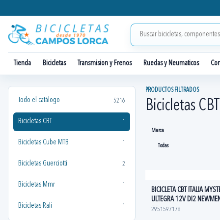
Tienda
Bicicletas
Transmision y Frenos
Ruedas y Neumaticos
Co
PRODUCTOS FILTRADOS
Todo el catálogo
5216
Bicicletas CBT
Bicicletas CBT
1
Marca
Bicicletas Cube MTB
1
Bicicletas Guerciotti
2
Bicicletas Mmr
1
BICICLETA CBT ITALIA MYS
ULTEGRA 12V DI2 NEWME
Bicicletas Rali
1
50
2951597178