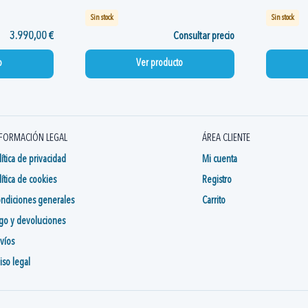
Sin stock
Sin stock
3.990,00 €
Consultar precio
o
Ver producto
FORMACIÓN LEGAL
ÁREA CLIENTE
lítica de privacidad
Mi cuenta
lítica de cookies
Registro
ndiciones generales
Carrito
go y devoluciones
víos
iso legal