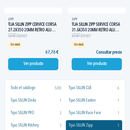
ZIPP
ZIPP
TIJA SILLIN ZIPP CERVICE CORSA
TIJA SILLIN ZIPP SERVICE CORSA
27.2X350 20MM RETRO ALU
31.6X350 20MM RETRO ALU
NEGRO
NEGRO
569A1260507
569A1259307
Sin stock
Sin stock
67,76 €
Consultar precio
Ver producto
Ver producto
Todo el catálogo
Tijas SILLIN CLB
5200
6
Tijas SILLIN Deda
Tijas SILLIN Easton
1
1
Tijas SILLIN PRO
Tijas SILLIN Race Face
2
1
Tijas SILLIN Ritchey
Tijas SILLIN Zipp
2
1