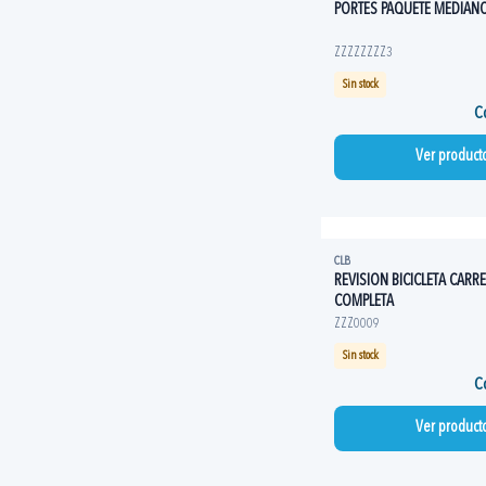
PORTES PAQUETE MEDIAN
ZZZZZZZZ3
Sin stock
Co
Ver product
CLB
REVISION BICICLETA CARR
COMPLETA
ZZZ0009
Sin stock
Co
Ver product