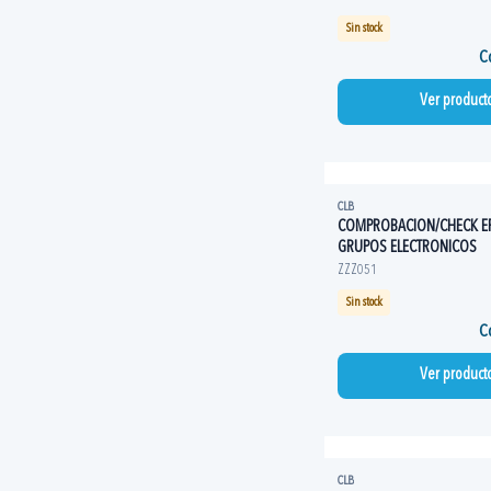
Sin stock
Co
Ver product
CLB
COMPROBACION/CHECK E
GRUPOS ELECTRONICOS
ZZZ051
Sin stock
Co
Ver product
CLB