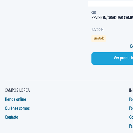
CLB
REVISION/GRADUAR CAMP
ZZZ0044
Sin stock
Co
Ver product
CAMPOS LORCA
IN
Tienda online
Po
Quiénes somos
Po
Contacto
Co
Pa