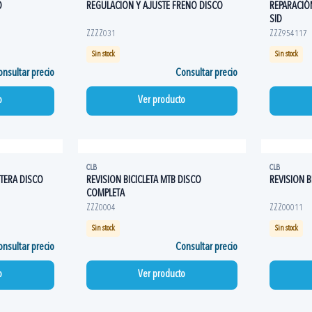
O
REGULACION Y AJUSTE FRENO DISCO
REPARACIÓ
SID
ZZZZ031
ZZZ954117
Sin stock
Sin stock
nsultar precio
Consultar precio
o
Ver producto
CLB
CLB
ETERA DISCO
REVISION BICICLETA MTB DISCO
REVISION B
COMPLETA
ZZZ0004
ZZZ00011
Sin stock
Sin stock
nsultar precio
Consultar precio
o
Ver producto