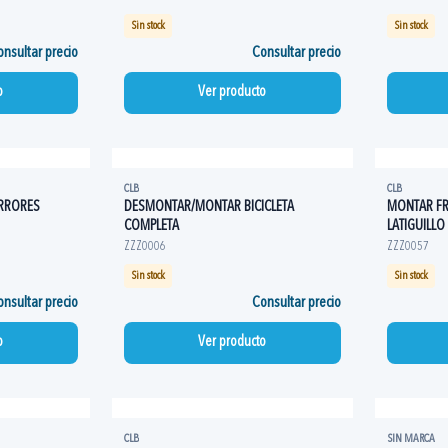
Sin stock
Sin stock
nsultar precio
Consultar precio
o
Ver producto
CLB
CLB
RRORES
DESMONTAR/MONTAR BICICLETA
MONTAR FR
COMPLETA
LATIGUILL
ZZZ0006
ZZZ0057
Sin stock
Sin stock
nsultar precio
Consultar precio
o
Ver producto
CLB
SIN MARCA