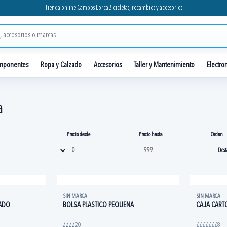
Tienda online Campos Lorca
Bicicletas, recambios y accesorios
mponentes
Ropa y Calzado
Accesorios
Taller y Mantenimiento
Electro
a
Precio desde
Precio hasta
Orden
SIN MARCA
SIN MARCA
ADO
BOLSA PLASTICO PEQUEÑA
CAJA CART
ZZZZ20
ZZZZZZZ8