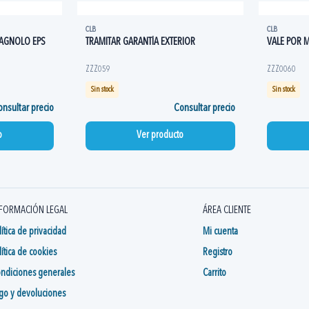
CLB
CLB
AGNOLO EPS
TRAMITAR GARANTÍA EXTERIOR
VALE POR M
ZZZ059
ZZZ0060
Sin stock
Sin stock
nsultar precio
Consultar precio
o
Ver producto
FORMACIÓN LEGAL
ÁREA CLIENTE
lítica de privacidad
Mi cuenta
lítica de cookies
Registro
ndiciones generales
Carrito
go y devoluciones