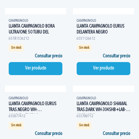
CAMPAGNOLO
CAMPAGNOLO
LLANTA CAMPAGNOLO BORA
LLANTA CAMPAGNOLO EURUS
ULTRA/ONE 50 TUBU DEL
DELANTERA NEGRO
657A1536212
6551126612
Sin stock
Sin stock
Consultar precio
Consultar precio
Ver producto
Ver producto
CAMPAGNOLO
CAMPAGNOLO
LLANTA CAMPAGNOLO EURUS
LLANTA CAMPAGNOLO SHAMAL
TRAS.NEGRO WH-
TRAS.DARK WH-304SHB+LAB-
304SHB+EUCB12
SHCB12DK
655877412
655788712
Sin stock
Sin stock
Consultar precio
Consultar precio