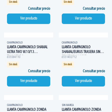
Sin stock
Sin stock
Consultar precio
Consultar precio
Ver producto
Ver producto
CAMPAGNOLO
CAMPAGNOLO
LLANTA CAMPAGNOLO SHAMAL
LLANTA CAMPAGNOLO
ULTRA TWO W.10/13
SHAMAL/EURUS TRASERA SIN
TRAS.NEGRO
PEGAT WH-304SHB
655584110
6551402712
Sin stock
Sin stock
Consultar precio
Consultar precio
Ver producto
Ver producto
CAMPAGNOLO
SIN MARCA
LLANTA CAMPAGNOLO ZONDA
LLANTA CAMPAGNOLO ZONDA