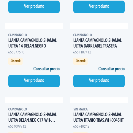
Ver producto
Ver producto
CAMPAGNOLO
CAMPAGNOLO
LLANTA CAMPAGNOLO SHAMAL
LLANTA CAMPAGNOLO SHAMAL
ULTRA 14 DELAN.NEGRO
ULTRA DARK LABEL TRASERA
655877610
6551187412
Sin stock
Sin stock
Consultar precio
Consultar precio
Ver producto
Ver producto
CAMPAGNOLO
SIN MARCA
LLANTA CAMPAGNOLO SHAMAL
LLANTA CAMPAGNOLO SHAMAL
ULTRA DELAN.NEG C17 WH-
ULTRA TITANIO TRAS.WH-004SHT
403SHB
6551099912
655740212