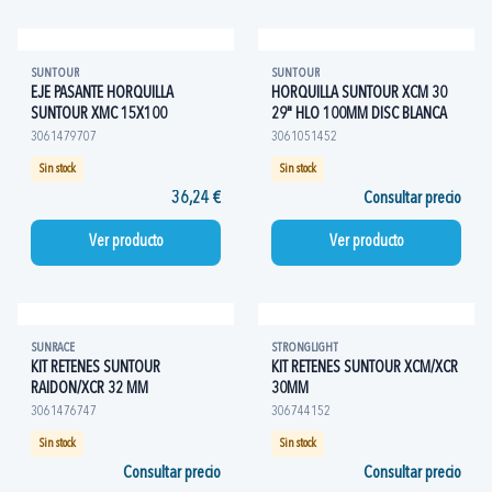
SUNTOUR
SUNTOUR
EJE PASANTE HORQUILLA
HORQUILLA SUNTOUR XCM 30
SUNTOUR XMC 15X100
29" HLO 100MM DISC BLANCA
3061479707
3061051452
Sin stock
Sin stock
36,24 €
Consultar precio
Ver producto
Ver producto
SUNRACE
STRONGLIGHT
KIT RETENES SUNTOUR
KIT RETENES SUNTOUR XCM/XCR
RAIDON/XCR 32 MM
30MM
3061476747
306744152
Sin stock
Sin stock
Consultar precio
Consultar precio