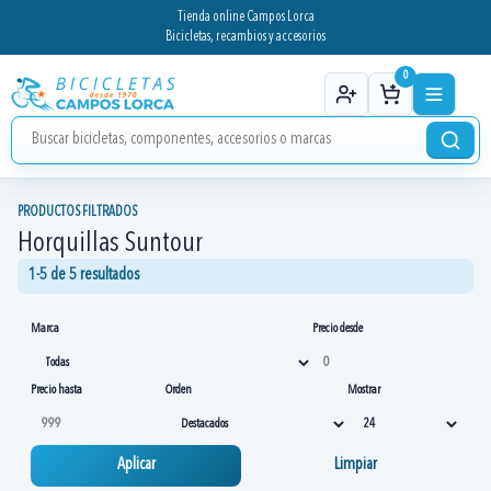
Tienda online Campos Lorca
Bicicletas, recambios y accesorios
0
PRODUCTOS FILTRADOS
Horquillas Suntour
1-5 de 5 resultados
Marca
Precio desde
Precio hasta
Orden
Mostrar
Aplicar
Limpiar