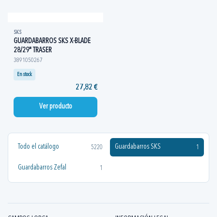
SKS
GUARDABARROS SKS X-BLADE
28/29" TRASER
3891050267
En stock
27,82 €
Ver producto
Todo el catálogo
Guardabarros SKS
5220
1
Guardabarros Zefal
1