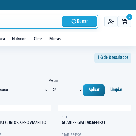
0
Buscar
nica
Nutricion
Otros
Marcas
1-8 de 8 resultados
Mostrar
Aplicar
Limpiar
GIST
IST CORTOS X-PRO AMARILLO
GUANTES GIST LAR.REFLEX L
3
516B1374903