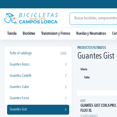
Tienda
Bicicletas
Transmision y Frenos
Ruedas y Neumaticos
Co
PRODUCTOS FILTRADOS
Todo el catálogo
5200
Guantes Gist
Guantes Assos
3
Marca
Guantes Castelli
7
Guantes Cube
2
Guantes Force
1
GIST
GUANTES GIST COR.X-PRO
Guantes Gist
6
FLUO XL
516B1244003