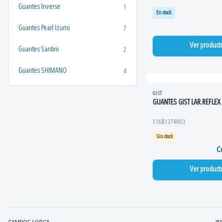
Guantes Inverse
1
En stock
Guantes Pearl Izumi
7
Ver product
Guantes Santini
2
Guantes SHIMANO
4
GIST
GUANTES GIST LAR.REFLEX
516B1374803
Sin stock
Co
Ver product