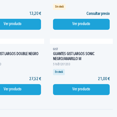
Sin stock
13,20 €
Consultar precio
Ver producto
Ver producto
GIST
IST LARGOS DOUBLE NEGRO
GUANTES GIST LARGOS SONIC
NEGRO/AMARILLO M
3
516B1201203
En stock
27,52 €
21,00 €
Ver producto
Ver producto