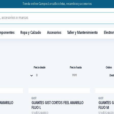
Tienda online Campos Lorca
Bicicletas, recambios y accesorios
mponentes
Ropa y Calzado
Accesorios
Taller y Mantenimiento
Electro
Precio desde
Precio hasta
Orden
GIST
GIST
 AMARILLO
GUANTES GIST CORTOS FEEL AMARILLO
GUANTES G
FLUO L
FLUO M
516B1244803
516B124420