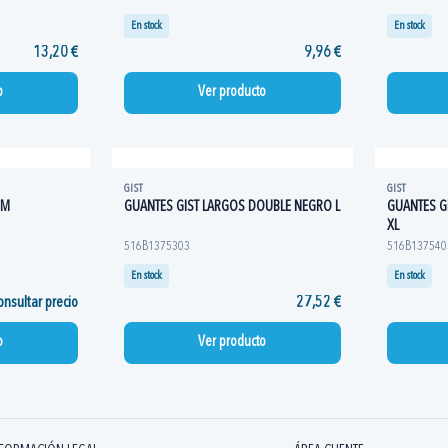
En stock
En stock
13,20 €
9,96 €
o
Ver producto
GIST
GIST
 M
GUANTES GIST LARGOS DOUBLE NEGRO L
GUANTES G
XL
516B1375303
516B137540
En stock
En stock
nsultar precio
27,52 €
o
Ver producto