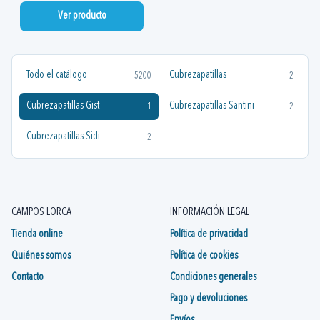
Ver producto
Todo el catálogo
Cubrezapatillas
5200
2
Cubrezapatillas Gist
Cubrezapatillas Santini
1
2
Cubrezapatillas Sidi
2
CAMPOS LORCA
INFORMACIÓN LEGAL
Tienda online
Política de privacidad
Quiénes somos
Política de cookies
Contacto
Condiciones generales
Pago y devoluciones