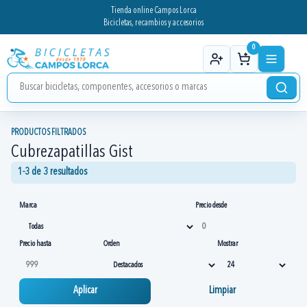
Tienda online Campos Lorca
Bicicletas, recambios y accesorios
0
PRODUCTOS FILTRADOS
Cubrezapatillas Gist
1-3 de 3 resultados
Marca
Precio desde
Precio hasta
Orden
Mostrar
Aplicar
Limpiar