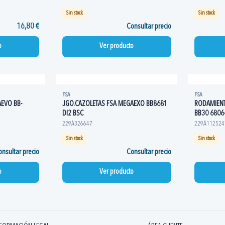
Sin stock
Sin stock
16,80 €
Consultar precio
o
Ver producto
FSA
FSA
EVO BB-
JGO.CAZOLETAS FSA MEGAEXO BB8681
RODAMIENT
DI2 BSC
BB30 6806
229A326647
229A112524
Sin stock
Sin stock
nsultar precio
Consultar precio
o
Ver producto