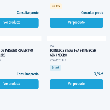
Sin stock
Consultar precio
Consultar precio
Ver producto
Ver producto
FSA
OS PEDALIER FSA MR190
TORNILLOS BIELAS FSA E-BIKE BOSH
-2RS
GEN3 NEGRO
7
229A1207147
En stock
Consultar precio
3,94 €
Ver producto
Ver producto