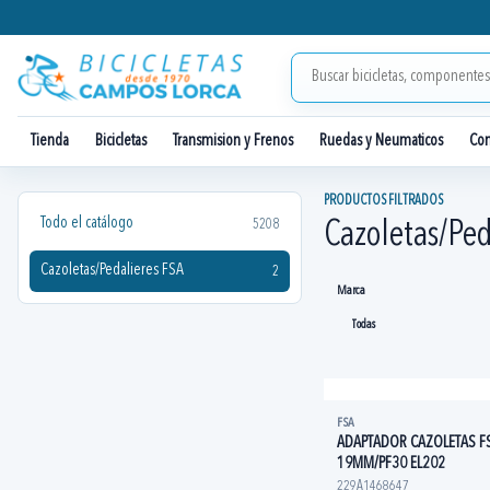
Tienda
Bicicletas
Transmision y Frenos
Ruedas y Neumaticos
Co
PRODUCTOS FILTRADOS
Todo el catálogo
5208
Cazoletas/Ped
Cazoletas/Pedalieres FSA
2
Marca
FSA
ADAPTADOR CAZOLETAS F
19MM/PF30 EL202
229A1468647