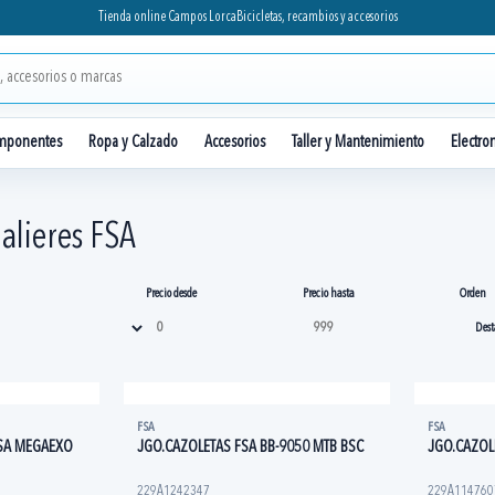
Tienda online Campos Lorca
Bicicletas, recambios y accesorios
mponentes
Ropa y Calzado
Accesorios
Taller y Mantenimiento
Electro
alieres FSA
Precio desde
Precio hasta
Orden
FSA
FSA
SA MEGAEXO
JGO.CAZOLETAS FSA BB-9050 MTB BSC
JGO.CAZOL
229A1242347
229A114760