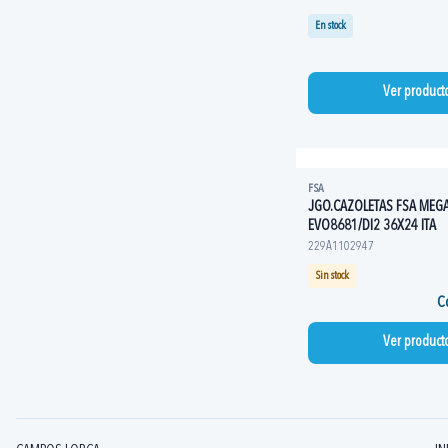
En stock
Ver product
FSA
JGO.CAZOLETAS FSA MEGA
EVO8681/DI2 36X24 ITA
229A1102947
Sin stock
Co
Ver product