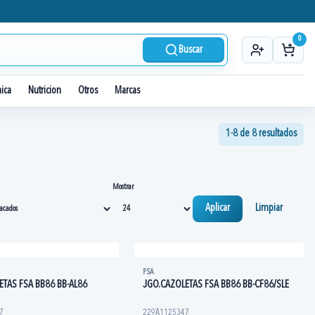
0
Buscar
nica
Nutricion
Otros
Marcas
1-8 de 8 resultados
Mostrar
Aplicar
Limpiar
FSA
ETAS FSA BB86 BB-AL86
JGO.CAZOLETAS FSA BB86 BB-CF86/SLE
7
229A1125347