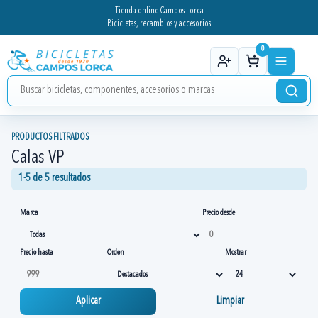
Tienda online Campos Lorca
Bicicletas, recambios y accesorios
0
PRODUCTOS FILTRADOS
Calas VP
1-5 de 5 resultados
Marca
Precio desde
Precio hasta
Orden
Mostrar
Aplicar
Limpiar