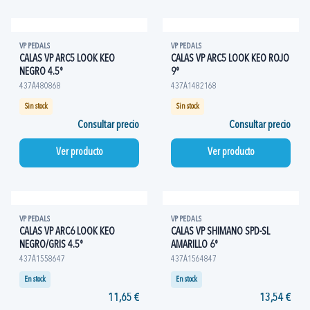
VP PEDALS
VP PEDALS
CALAS VP ARC5 LOOK KEO
CALAS VP ARC5 LOOK KEO ROJO
NEGRO 4.5º
9º
437A480868
437A1482168
Sin stock
Sin stock
Consultar precio
Consultar precio
Ver producto
Ver producto
VP PEDALS
VP PEDALS
CALAS VP ARC6 LOOK KEO
CALAS VP SHIMANO SPD-SL
NEGRO/GRIS 4.5º
AMARILLO 6º
437A1558647
437A1564847
En stock
En stock
11,65 €
13,54 €