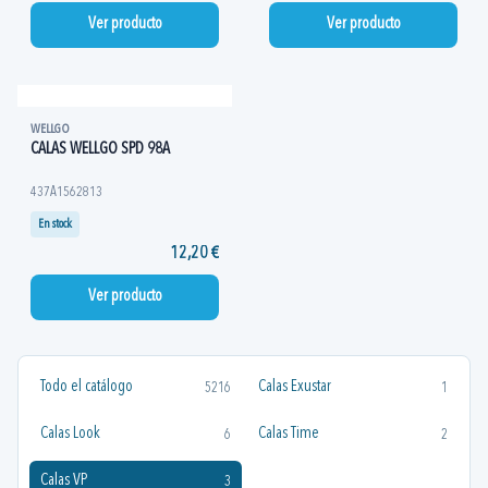
Ver producto
Ver producto
WELLGO
CALAS WELLGO SPD 98A
437A1562813
En stock
12,20 €
Ver producto
Todo el catálogo
Calas Exustar
5216
1
Calas Look
Calas Time
6
2
Calas VP
3