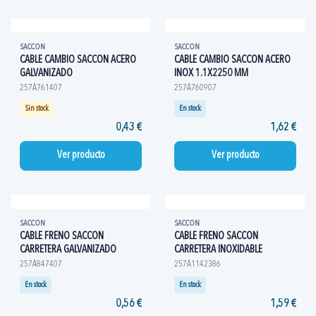
SACCON
SACCON
CABLE CAMBIO SACCON ACERO
CABLE CAMBIO SACCON ACERO
GALVANIZADO
INOX 1.1X2250 MM
257A761407
257A760907
Sin stock
En stock
0,43 €
1,62 €
Ver producto
Ver producto
SACCON
SACCON
CABLE FRENO SACCON
CABLE FRENO SACCON
CARRETERA GALVANIZADO
CARRETERA INOXIDABLE
257A847407
257A1142386
En stock
En stock
0,56 €
1,59 €