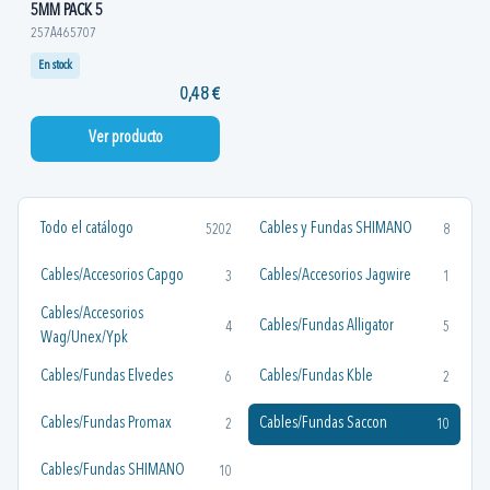
5MM PACK 5
257A465707
En stock
0,48 €
Ver producto
Todo el catálogo
Cables y Fundas SHIMANO
5202
8
Cables/Accesorios Capgo
Cables/Accesorios Jagwire
3
1
Cables/Accesorios
Cables/Fundas Alligator
4
5
Wag/Unex/Ypk
Cables/Fundas Elvedes
Cables/Fundas Kble
6
2
Cables/Fundas Promax
Cables/Fundas Saccon
2
10
Cables/Fundas SHIMANO
10