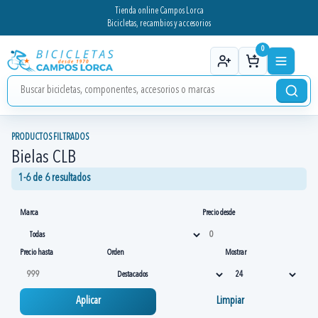
Tienda online Campos Lorca
Bicicletas, recambios y accesorios
0
PRODUCTOS FILTRADOS
Bielas CLB
1-6 de 6 resultados
Marca
Precio desde
Precio hasta
Orden
Mostrar
Aplicar
Limpiar