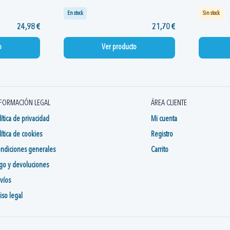
En stock
Sin stock
24,98 €
21,70 €
o
Ver producto
FORMACIÓN LEGAL
ÁREA CLIENTE
lítica de privacidad
Mi cuenta
lítica de cookies
Registro
ndiciones generales
Carrito
go y devoluciones
víos
iso legal