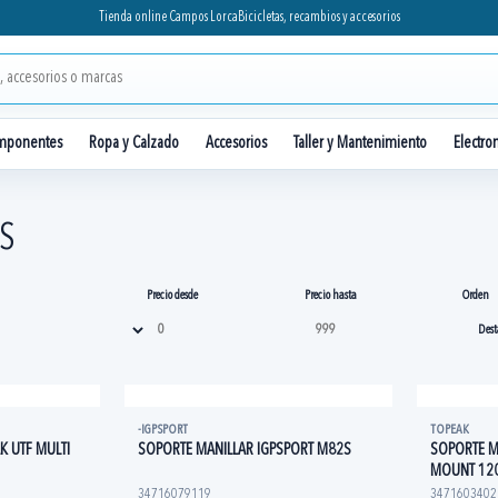
Tienda online Campos Lorca
Bicicletas, recambios y accesorios
mponentes
Ropa y Calzado
Accesorios
Taller y Mantenimiento
Electro
PS
Precio desde
Precio hasta
Orden
-IGPSPORT
TOPEAK
K UTF MULTI
SOPORTE MANILLAR IGPSPORT M82S
SOPORTE M
MOUNT 1
34716079119
3471603402