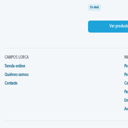
En stock
Ver product
CAMPOS LORCA
IN
Tienda online
Po
Quiénes somos
Po
Contacto
Co
Pa
En
Av