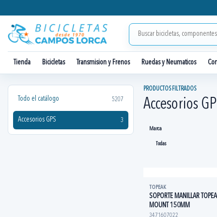
Tienda
Bicicletas
Transmision y Frenos
Ruedas y Neumaticos
Co
PRODUCTOS FILTRADOS
Todo el catálogo
5207
Accesorios G
Accesorios GPS
3
Marca
TOPEAK
SOPORTE MANILLAR TOPEA
MOUNT 150MM
3471607022