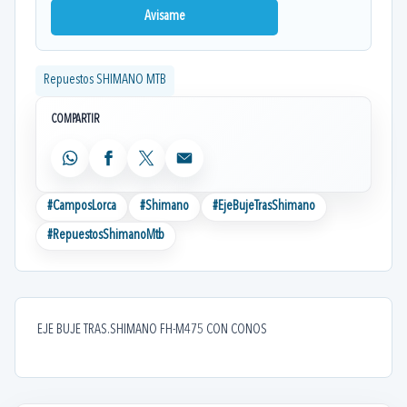
Avisame
Repuestos SHIMANO MTB
COMPARTIR
WhatsApp
Facebook
X
Email
#
CamposLorca
#
Shimano
#
EjeBujeTrasShimano
#
RepuestosShimanoMtb
EJE BUJE TRAS.SHIMANO FH-M475 CON CONOS